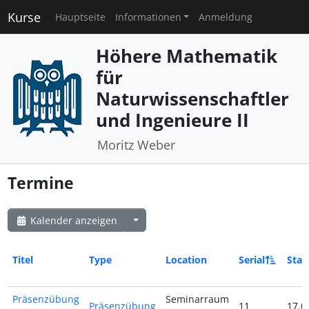
Kurse
Hauptseite
Informationen
Anmeldung
Höhere Mathematik
für
Naturwissenschaftler
und Ingenieure II
Moritz Weber
Termine
Kalender anzeigen
Titel
Type
Location
Serial
Star
Präsenzübung
Seminarraum
Präsenzübung
11
17.0