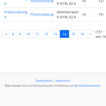
Präsenzübung
14
12.0
4
9 (319), E2.4
Präsenzübung
Seminarraum
Präsenzübung
14
19.0
4
9 (319), E2.4
(131 -
«
8
9
10
11
12
13
14
15
16
»
von 15
Datenschutz
|
Impressum
Bitte wenden Sie sich bei technischen Problemen an
die Administratoren
.