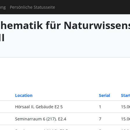
ung
Persönliche Statusseite
hematik für Naturwissens
I
Location
Serial
Star
Hörsaal II, Gebäude E2 5
1
15.0
Seminarraum 6 (217), E2.4
7
15.0