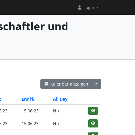
Login
chaftler und
Kalender anzeigen
t
End
All Day
6.23
15.06.23
No
6.23
15.06.23
No