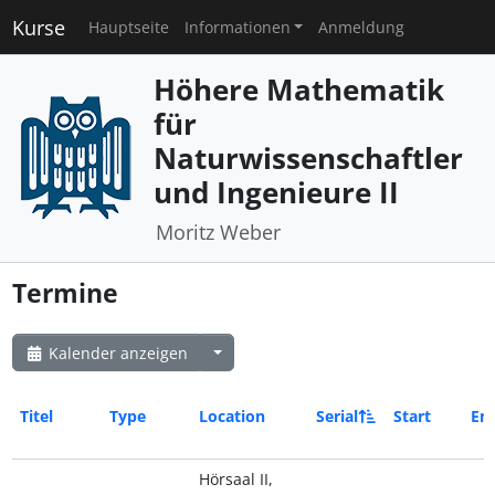
Kurse
Hauptseite
Informationen
Anmeldung
Höhere Mathematik
für
Naturwissenschaftler
und Ingenieure II
Moritz Weber
Termine
Kalender anzeigen
Titel
Type
Location
Serial
Start
En
Hörsaal II,