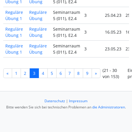
Übung 1
Übung
5 (011), E2.4
Reguläre
Reguläre
Seminarraum
3
25.04.23
25.
Übung 1
Übung
5 (011), E2.4
Reguläre
Reguläre
Seminarraum
3
16.05.23
16.
Übung 1
Übung
5 (011), E2.4
Reguläre
Reguläre
Seminarraum
3
23.05.23
23.
Übung 1
Übung
5 (011), E2.4
(21 - 30
Ei
«
1
2
3
4
5
6
7
8
9
»
von 153)
pr
Datenschutz
|
Impressum
Bitte wenden Sie sich bei technischen Problemen an
die Administratoren
.