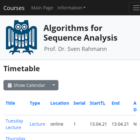
Courses
Main Page
Information
Algorithms for
Sequence Analysis
Prof. Dr. Sven Rahmann
Timetable
Show Calendar
Title
Type
Location
Serial
Start
End
All
Da
Tuesday
Lecture
online
1
13.04.21
13.04.21
N
Lecture
Thursday