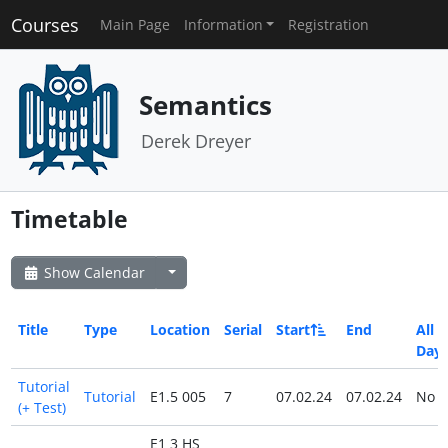
Courses
Main Page
Information
Registration
Semantics
Derek Dreyer
Timetable
Show Calendar
Title
Type
Location
Serial
Start
End
All
Day
Tutorial
Tutorial
E1.5 005
7
07.02.24
07.02.24
No
(+ Test)
E1 3 HS