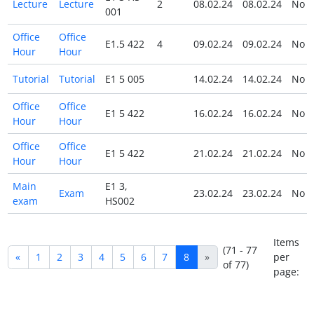
Lecture
Lecture
2
08.02.24
08.02.24
No
001
Office
Office
E1.5 422
4
09.02.24
09.02.24
No
Hour
Hour
Tutorial
Tutorial
E1 5 005
14.02.24
14.02.24
No
Office
Office
E1 5 422
16.02.24
16.02.24
No
Hour
Hour
Office
Office
E1 5 422
21.02.24
21.02.24
No
Hour
Hour
Main
E1 3,
Exam
23.02.24
23.02.24
No
exam
HS002
Items
(71 - 77
«
1
2
3
4
5
6
7
8
»
per
of 77)
page: