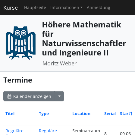
Kurse
Hauptseite
Informationen
Anmeldung
Höhere Mathematik
für
Naturwissenschaftler
und Ingenieure II
Moritz Weber
Termine
Kalender anzeigen
Titel
Type
Location
Serial
Start
Reguläre
Reguläre
Seminarraum
8
09.06.2