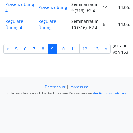
Präsenzübung
Seminarraum
Präsenzübung
14
14.06.2
4
9 (319), E2.4
Reguläre
Reguläre
Seminarraum
6
14.06.2
Übung 4
Übung
10 (316), E2.4
(81 - 90
«
5
6
7
8
9
10
11
12
13
»
von 153)
Datenschutz
|
Impressum
Bitte wenden Sie sich bei technischen Problemen an
die Administratoren
.