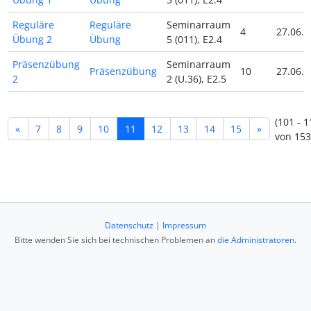
Reguläre
Reguläre
Seminarraum
4
27.06.2
Übung 2
Übung
5 (011), E2.4
Präsenzübung
Seminarraum
Präsenzübung
10
27.06.2
2
2 (U.36), E2.5
(101 - 1
«
7
8
9
10
11
12
13
14
15
»
von 153
Datenschutz
|
Impressum
Bitte wenden Sie sich bei technischen Problemen an
die Administratoren
.