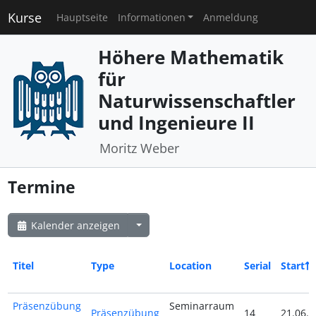
Kurse
Hauptseite
Informationen
Anmeldung
Höhere Mathematik
für
Naturwissenschaftler
und Ingenieure II
Moritz Weber
Termine
Kalender anzeigen
Titel
Type
Location
Serial
Start
Präsenzübung
Seminarraum
Präsenzübung
14
21.06.2