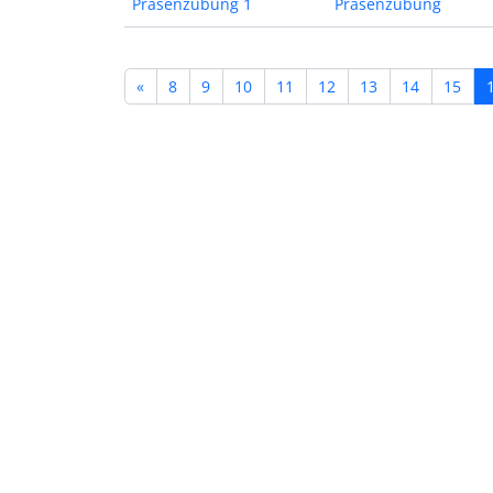
Präsenzübung 1
Präsenzübung
«
8
9
10
11
12
13
14
15