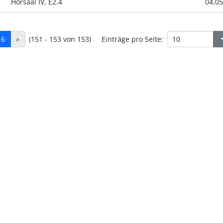
Hörsaal IV, E2.4
04.05
16
»
(151 - 153 von 153)
Einträge pro Seite: