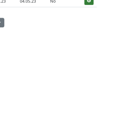
.23
04.05.23
No