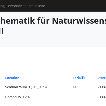
ung
Persönliche Statusseite
hematik für Naturwissens
I
Location
Serial
Start
Seminarraum 9 (319), E2.4
14
21.06
Hörsaal IV, E2.4
01.06