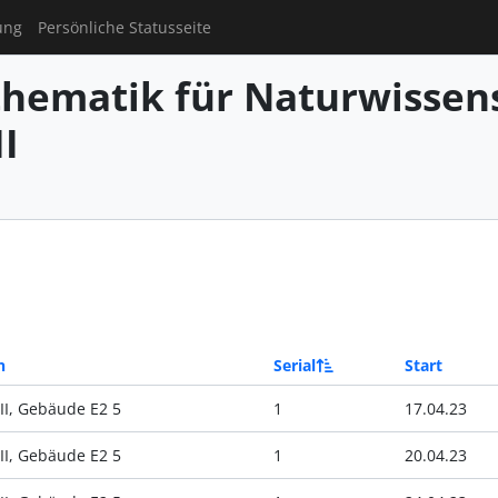
ung
Persönliche Statusseite
hematik für Naturwissens
I
n
Serial
Start
II, Gebäude E2 5
1
17.04.23
II, Gebäude E2 5
1
20.04.23