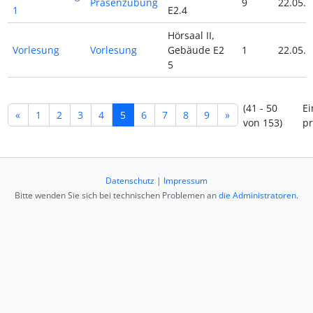
Präsenzübung
9
22.05.2
1
E2.4
Hörsaal II,
Vorlesung
Vorlesung
Gebäude E2
1
22.05.2
5
(41 - 50
Ei
«
1
2
3
4
5
6
7
8
9
»
von 153)
pr
Datenschutz
|
Impressum
Bitte wenden Sie sich bei technischen Problemen an
die Administratoren
.