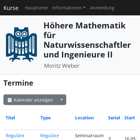
Kurse
Hauptseite
Informationen
Anmeldung
Höhere Mathematik
für
Naturwissenschaftler
und Ingenieure II
Moritz Weber
Termine
Kalender anzeigen
Titel
Type
Location
Serial
Start
Reguläre
Reguläre
Seminarraum
3
16.05.2