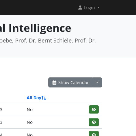
Login
l Intelligence
ebe, Prof. Dr. Bernt Schiele, Prof. Dr.
Show Calendar
All Day
23
No
23
No
24
No