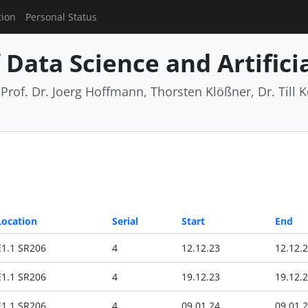
tion
Personal Status
Data Science and Artificia
rof. Dr. Joerg Hoffmann, Thorsten Klößner, Dr. Till Ko
Location
Serial
Start
End
E1.1 SR206
4
12.12.23
12.12.
E1.1 SR206
4
19.12.23
19.12.
E1.1 SR206
4
09.01.24
09.01.