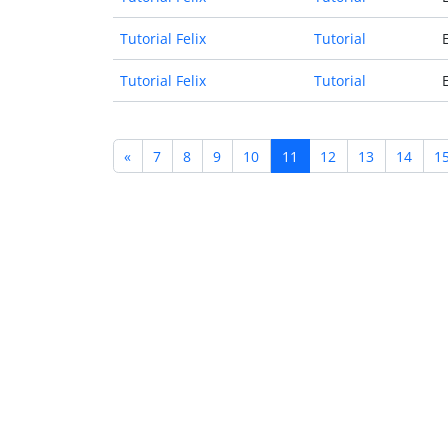
Tutorial Felix
Tutorial
Tutorial Felix
Tutorial
«
7
8
9
10
11
12
13
14
1