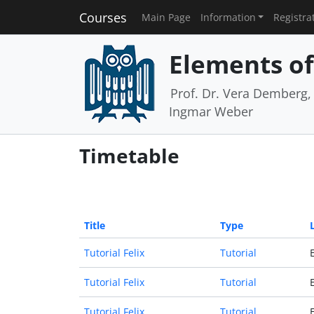
Courses
Main Page
Information
Registra
Elements of 
Prof. Dr. Vera Demberg, P
Ingmar Weber
Timetable
Title
Type
Tutorial Felix
Tutorial
Tutorial Felix
Tutorial
Tutorial Felix
Tutorial