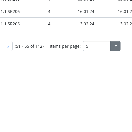
E1.1 SR206
4
16.01.24
16.01.
E1.1 SR206
4
13.02.24
13.02.
5
»
(51 - 55 of 112)
Items per page: