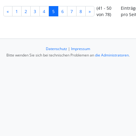
(41 - 50
Einträg
«
1
2
3
4
5
6
7
8
»
von 78)
pro Sei
Datenschutz
|
Impressum
Bitte wenden Sie sich bei technischen Problemen an
die Administratoren
.