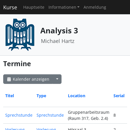
Kurse
Hauptseite
Informationen
Anmeldung
Analysis 3
Michael Hartz
Termine
Kalender anzeigen
Titel
Type
Location
Serial
Gruppenarbeitsraum
Sprechstunde
Sprechstunde
8
(Raum 317, Geb. 2.4)
Vorlesung
Vorlesung
Hörsaal 3
2