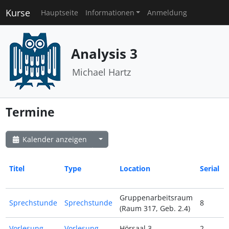
Kurse
Hauptseite
Informationen
Anmeldung
Analysis 3
Michael Hartz
Termine
Kalender anzeigen
Titel
Type
Location
Serial
Gruppenarbeitsraum
Sprechstunde
Sprechstunde
8
(Raum 317, Geb. 2.4)
Vorlesung
Vorlesung
Hörsaal 3
2