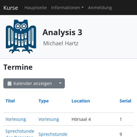
Kurse
Hauptseite
Informationen
Anmeldung
Analysis 3
Michael Hartz
Termine
Kalender anzeigen
Titel
Type
Location
Serial
Vorlesung
Vorlesung
Hörsaal 4
1
Sprechstunde
Sprechstunde
9