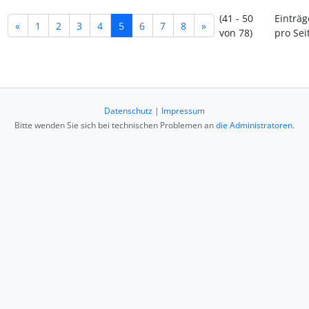
(41 - 50
Einträg
«
1
2
3
4
5
6
7
8
»
von 78)
pro Sei
Datenschutz
|
Impressum
Bitte wenden Sie sich bei technischen Problemen an
die Administratoren
.