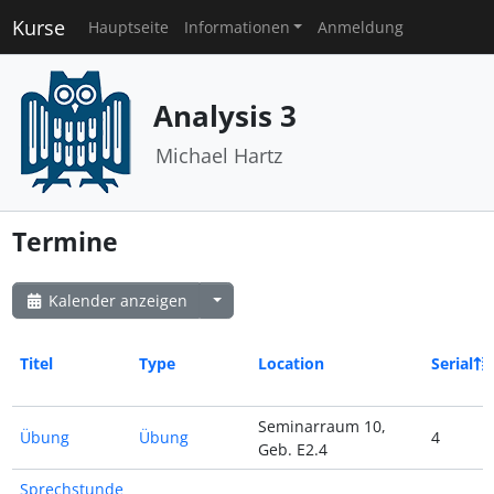
Kurse
Hauptseite
Informationen
Anmeldung
Analysis 3
Michael Hartz
Termine
Kalender anzeigen
Titel
Type
Location
Serial
Seminarraum 10,
Übung
Übung
4
Geb. E2.4
Sprechstunde