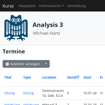
Kurse
Hauptseite
Informationen
Anmeldung
Analysis 3
Michael Hartz
Termine
Kalender anzeigen
Titel
Type
Location
Serial
Start
En
Seminarraum
Übung
Übung
3
16.01.24
16.
10, Geb. E2.4
Vorlesung
Vorlesung
Hörsaal 3
2
15.01.24
15.