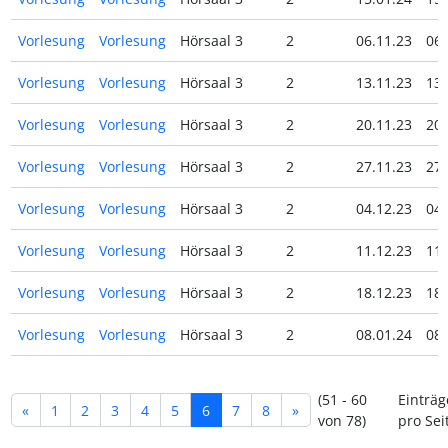
Vorlesung
Vorlesung
Hörsaal 3
2
06.11.23
06.
Vorlesung
Vorlesung
Hörsaal 3
2
13.11.23
13.
Vorlesung
Vorlesung
Hörsaal 3
2
20.11.23
20.
Vorlesung
Vorlesung
Hörsaal 3
2
27.11.23
27.
Vorlesung
Vorlesung
Hörsaal 3
2
04.12.23
04.
Vorlesung
Vorlesung
Hörsaal 3
2
11.12.23
11.
Vorlesung
Vorlesung
Hörsaal 3
2
18.12.23
18.
Vorlesung
Vorlesung
Hörsaal 3
2
08.01.24
08.
(51 - 60
Einträg
«
1
2
3
4
5
6
7
8
»
von 78)
pro Sei