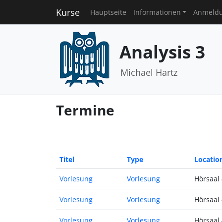
Kurse
Hauptseite
Informationen
Anmeld
Analysis 3
Michael Hartz
Termine
Titel
Type
Locatio
Vorlesung
Vorlesung
Hörsaal 
Vorlesung
Vorlesung
Hörsaal 
Vorlesung
Vorlesung
Hörsaal 