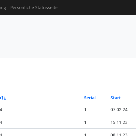
ung
Persönliche Statusseite
n
Serial
Start
4
1
07.02.24
4
1
15.11.23
4
1
08.11.23