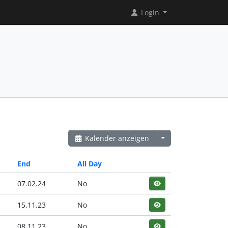
Login
Kalender anzeigen
End
All Day
07.02.24
No
15.11.23
No
08.11.23
No