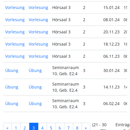
Vorlesung
Vorlesung
Hörsaal 3
2
15.01.24
15.
Vorlesung
Vorlesung
Hörsaal 3
2
08.01.24
08.
Vorlesung
Vorlesung
Hörsaal 3
2
20.11.23
20.
Vorlesung
Vorlesung
Hörsaal 3
2
18.12.23
18.
Vorlesung
Vorlesung
Hörsaal 3
2
06.11.23
06.
Seminarraum
Übung
Übung
3
30.01.24
30.
10, Geb. E2.4
Seminarraum
Übung
Übung
3
14.11.23
14.
10, Geb. E2.4
Seminarraum
Übung
Übung
3
06.02.24
06.
10, Geb. E2.4
(21 - 30
Einträg
«
1
2
3
4
5
6
7
8
»