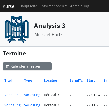
Kurse
Hauptseite
Informationen
Anmeldung
Analysis 3
Michael Hartz
Termine
Kalender anzeigen
Titel
Type
Location
Serial
Start
En
Vorlesung
Vorlesung
Hörsaal 3
2
22.01.24
22.
Vorlesung
Vorlesung
Hörsaal 3
2
27.11.23
27.