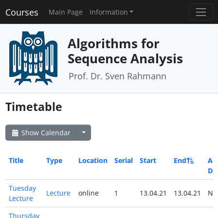
Courses
Main Page
Information
Algorithms for
Sequence Analysis
Prof. Dr. Sven Rahmann
Timetable
Show Calendar
Title
Type
Location
Serial
Start
End
All
Da
Tuesday
Lecture
online
1
13.04.21
13.04.21
N
Lecture
Thursday