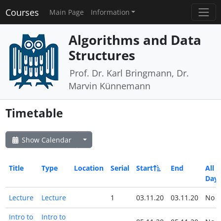
Courses
Main Page
Information
Algorithms and Data
Structures
Prof. Dr. Karl Bringmann, Dr.
Marvin Künnemann
Timetable
Show Calendar
Title
Type
Location
Serial
Start
End
All
Day
Lecture
Lecture
1
03.11.20
03.11.20
No
Intro to
Intro to