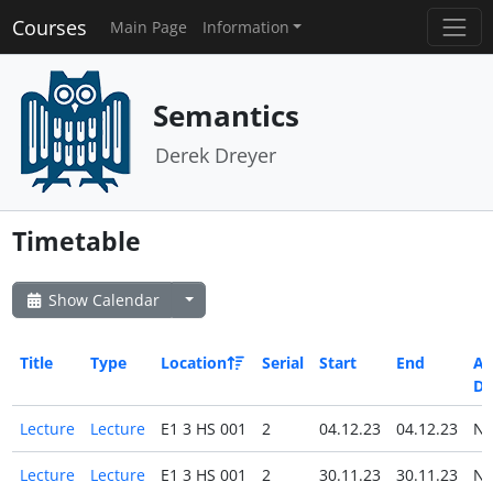
Courses
Main Page
Information
Semantics
Derek Dreyer
Timetable
Show Calendar
Title
Type
Location
Serial
Start
End
All
Da
Lecture
Lecture
E1 3 HS 001
2
04.12.23
04.12.23
N
Lecture
Lecture
E1 3 HS 001
2
30.11.23
30.11.23
N