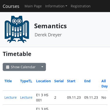
Courses
Main Page
Information
Registration
Semantics
Derek Dreyer
Timetable
Show Calendar
Title
Type
Location
Serial
Start
End
All
Day
E1 3 HS
Lecture
Lecture
2
09.11.23
09.11.23
No
001
E1 3 HS