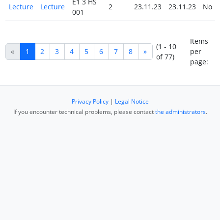
E1 3 HS
Lecture
Lecture
2
23.11.23
23.11.23
No
001
Items
(1 - 10
«
1
2
3
4
5
6
7
8
»
per
of 77)
page:
Privacy Policy
|
Legal Notice
If you encounter technical problems, please contact
the administrators
.