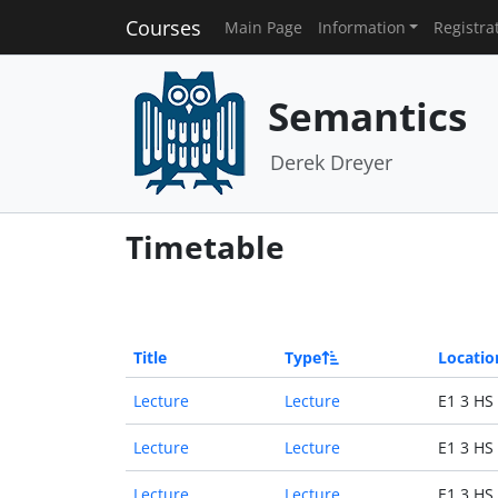
Courses
Main Page
Information
Registra
Semantics
Derek Dreyer
Timetable
Title
Type
Locatio
Lecture
Lecture
E1 3 HS
Lecture
Lecture
E1 3 HS
Lecture
Lecture
E1 3 HS