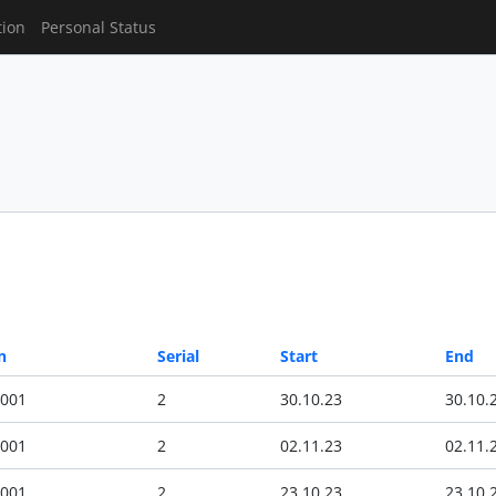
tion
Personal Status
n
Serial
Start
End
 001
2
30.10.23
30.10.
 001
2
02.11.23
02.11.
 001
2
23.10.23
23.10.