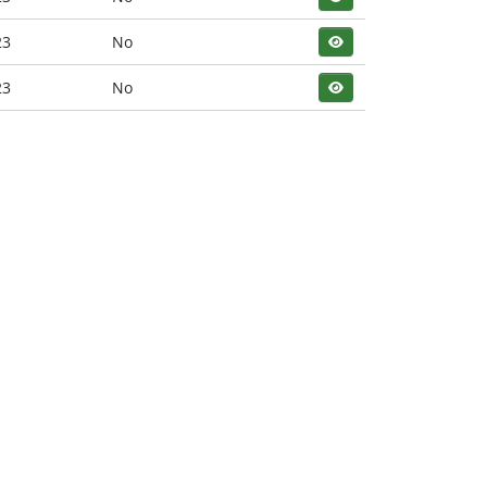
23
No
23
No