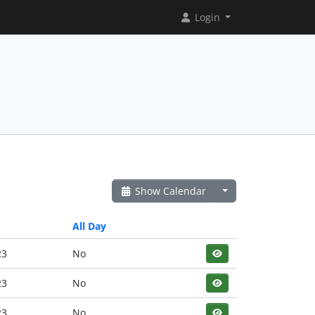
Login
Show Calendar
All Day
23
No
23
No
23
No