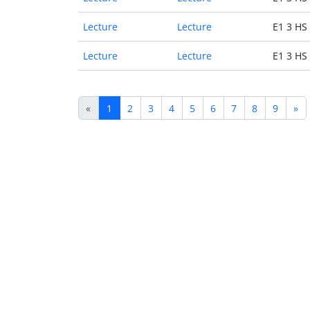
Lecture
Lecture
E1 3 HS
Lecture
Lecture
E1 3 HS
«
1
2
3
4
5
6
7
8
9
»