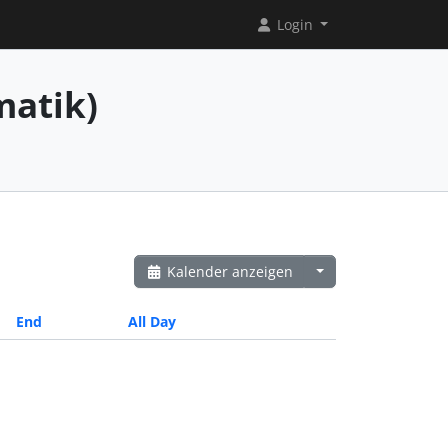
Login
matik)
Kalender anzeigen
End
All Day