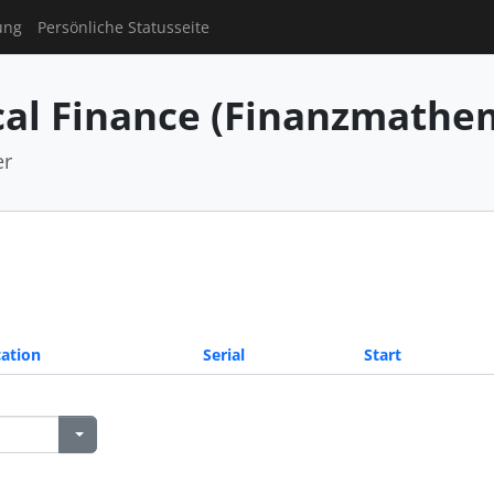
ung
Persönliche Statusseite
al Finance (Finanzmathe
er
ation
Serial
Start