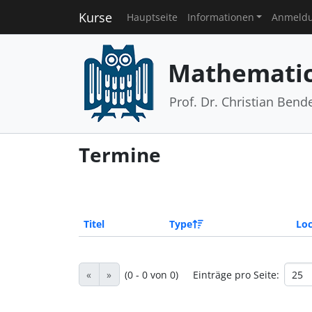
Kurse
Hauptseite
Informationen
Anmeld
Mathematic
Prof. Dr. Christian Bend
Termine
Titel
Type
Loc
«
»
(0 - 0 von 0)
Einträge pro Seite: