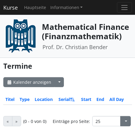
Kurse
Hauptseite
Informationen
Mathematical Finance
(Finanzmathematik)
Prof. Dr. Christian Bender
Termine
Kalender anzeigen
Titel
Type
Location
Serial
Start
End
All Day
«
»
(0 - 0 von 0)
Einträge pro Seite: