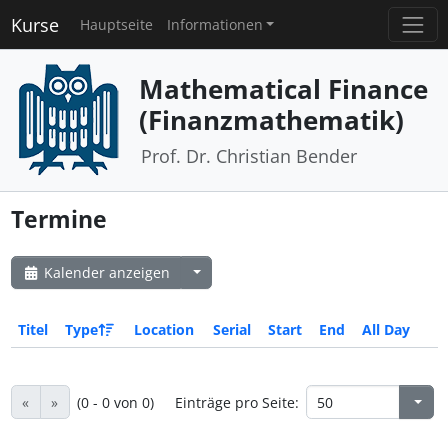
Kurse
Hauptseite
Informationen
Mathematical Finance
(Finanzmathematik)
Prof. Dr. Christian Bender
Termine
Kalender anzeigen
Titel
Type
Location
Serial
Start
End
All Day
«
»
(0 - 0 von 0)
Einträge pro Seite: