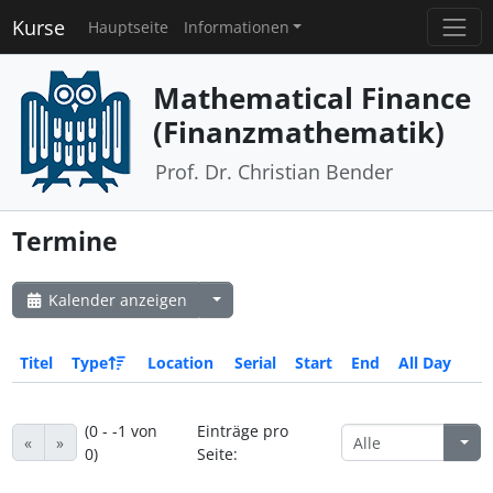
Kurse
Hauptseite
Informationen
Mathematical Finance
(Finanzmathematik)
Prof. Dr. Christian Bender
Termine
Kalender anzeigen
Titel
Type
Location
Serial
Start
End
All Day
(0 - -1 von
Einträge pro
«
»
0)
Seite: