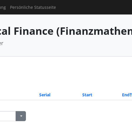
ung
Persönliche Statusseite
al Finance (Finanzmathe
er
Serial
Start
End