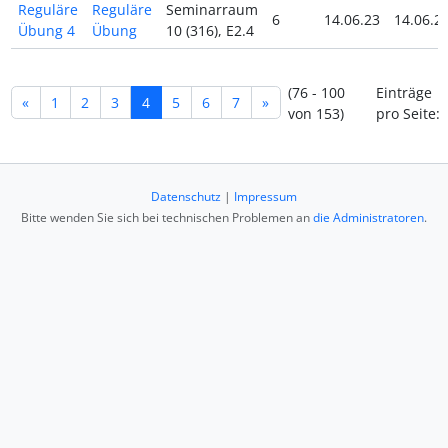
Reguläre
Reguläre
Seminarraum
6
14.06.23
14.06.2
Übung 4
Übung
10 (316), E2.4
(76 - 100
Einträge
«
1
2
3
4
5
6
7
»
von 153)
pro Seite:
Datenschutz
|
Impressum
Bitte wenden Sie sich bei technischen Problemen an
die Administratoren
.