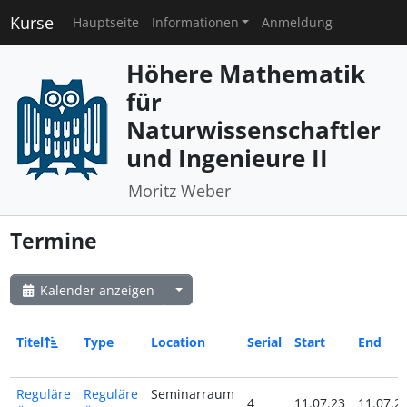
Kurse
Hauptseite
Informationen
Anmeldung
Höhere Mathematik
für
Naturwissenschaftler
und Ingenieure II
Moritz Weber
Termine
Kalender anzeigen
Titel
Type
Location
Serial
Start
End
Reguläre
Reguläre
Seminarraum
4
11.07.23
11.07.2