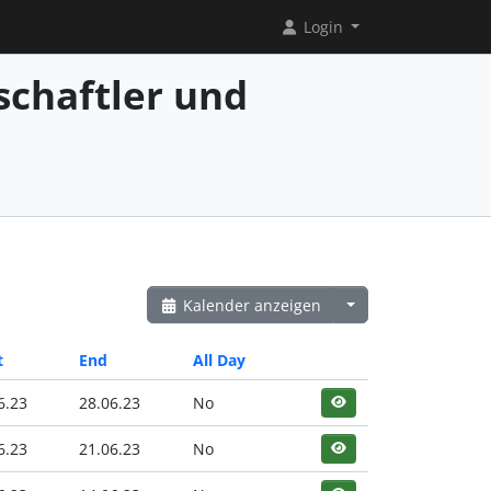
Login
chaftler und
Kalender anzeigen
t
End
All Day
6.23
28.06.23
No
6.23
21.06.23
No