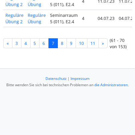
4
11.07.23
11.07.2
Übung 2
Übung
5 (011), E2.4
Reguläre
Reguläre
Seminarraum
4
04.07.23
04.07.2
Übung 2
Übung
5 (011), E2.4
(61 - 70
«
3
4
5
6
7
8
9
10
11
»
von 153)
Datenschutz
|
Impressum
Bitte wenden Sie sich bei technischen Problemen an
die Administratoren
.