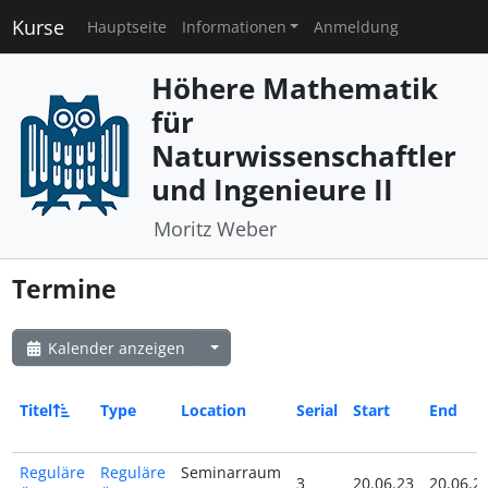
Kurse
Hauptseite
Informationen
Anmeldung
Höhere Mathematik
für
Naturwissenschaftler
und Ingenieure II
Moritz Weber
Termine
Kalender anzeigen
Titel
Type
Location
Serial
Start
End
Reguläre
Reguläre
Seminarraum
3
20.06.23
20.06.2