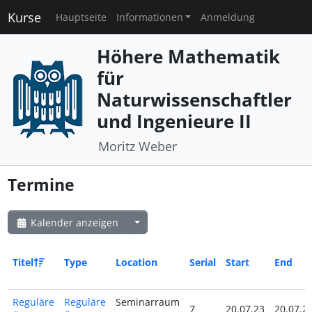
Kurse
Hauptseite
Informationen
Anmeldung
Höhere Mathematik
für
Naturwissenschaftler
und Ingenieure II
Moritz Weber
Termine
Kalender anzeigen
Titel
Type
Location
Serial
Start
End
Reguläre
Reguläre
Seminarraum
7
20.07.23
20.07.2