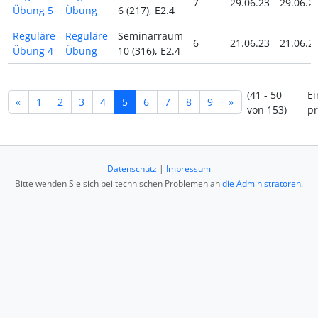
7
29.06.23
29.06.2
Übung 5
Übung
6 (217), E2.4
Reguläre
Reguläre
Seminarraum
6
21.06.23
21.06.2
Übung 4
Übung
10 (316), E2.4
(41 - 50
Ei
«
1
2
3
4
5
6
7
8
9
»
von 153)
pr
Datenschutz
|
Impressum
Bitte wenden Sie sich bei technischen Problemen an
die Administratoren
.