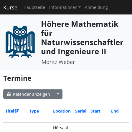
Kurse
Hauptseite
Informationen
Anmeldung
Höhere Mathematik
für
Naturwissenschaftler
und Ingenieure II
Moritz Weber
Termine
Kalender anzeigen
Titel
Type
Location
Serial
Start
End
Hörsaal