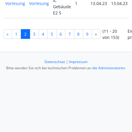
II,
Vorlesung
Vorlesung
1
13.04.23
13.04.23
Gebäude
E2 5
(11 - 20
Ei
«
1
2
3
4
5
6
7
8
9
»
von 153)
pr
Datenschutz
|
Impressum
Bitte wenden Sie sich bei technischen Problemen an
die Administratoren
.