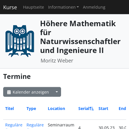
Kurse
Hauptseite
Informationen
Anmeldung
Höhere Mathematik
für
Naturwissenschaftler
und Ingenieure II
Moritz Weber
Termine
Kalender anzeigen
Titel
Type
Location
Serial
Start
End
Reguläre
Reguläre
Seminarraum
4
30.05.23
30.05