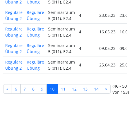
Übung 2
Übung
5 (011), E2.4
Reguläre
Reguläre
Seminarraum
4
23.05.23
23.05
Übung 2
Übung
5 (011), E2.4
Reguläre
Reguläre
Seminarraum
4
16.05.23
16.05
Übung 2
Übung
5 (011), E2.4
Reguläre
Reguläre
Seminarraum
4
09.05.23
09.05
Übung 2
Übung
5 (011), E2.4
Reguläre
Reguläre
Seminarraum
4
25.04.23
25.04
Übung 2
Übung
5 (011), E2.4
(46 - 50
«
6
7
8
9
10
11
12
13
14
»
von 153)