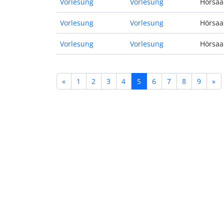
Vorlesung
Vorlesung
Hörsaal
Vorlesung
Vorlesung
Hörsaal
Vorlesung
Vorlesung
Hörsaal
«
1
2
3
4
5
6
7
8
9
»