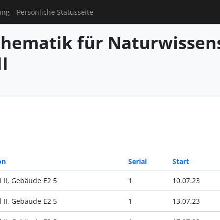
ung
Persönliche Statusseite
hematik für Naturwissens
I
on
Serial
Start
 II, Gebäude E2 5
1
10.07.23
 II, Gebäude E2 5
1
13.07.23