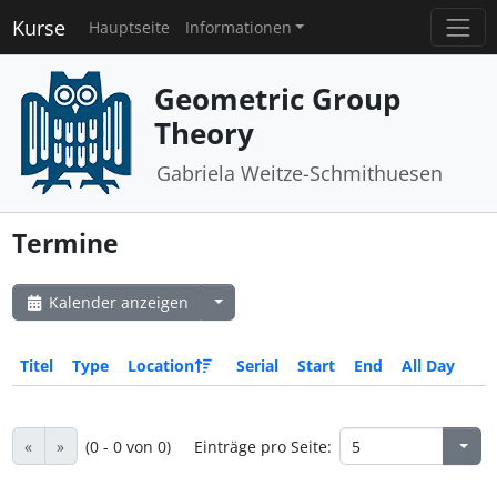
Kurse
Hauptseite
Informationen
Geometric Group
Theory
Gabriela Weitze-Schmithuesen
Termine
Kalender anzeigen
Titel
Type
Location
Serial
Start
End
All Day
«
»
(0 - 0 von 0)
Einträge pro Seite: