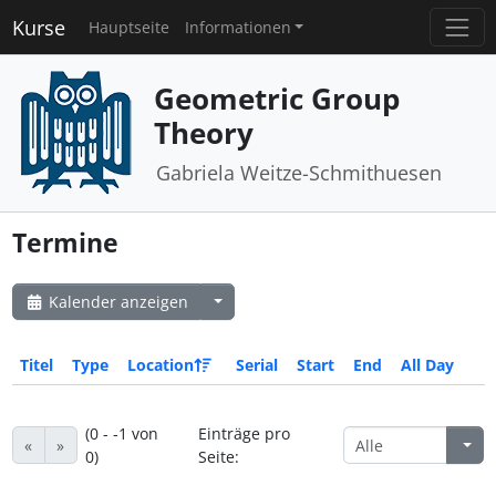
Kurse
Hauptseite
Informationen
Geometric Group
Theory
Gabriela Weitze-Schmithuesen
Termine
Kalender anzeigen
Titel
Type
Location
Serial
Start
End
All Day
(0 - -1 von
Einträge pro
«
»
0)
Seite: