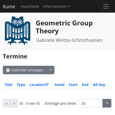
Kurse
Hauptseite
Informationen
Geometric Group
Theory
Gabriela Weitze-Schmithuesen
Termine
Kalender anzeigen
Titel
Type
Location
Serial
Start
End
All Day
«
»
(0 - 0 von 0)
Einträge pro Seite: