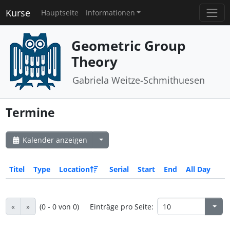
Kurse
Hauptseite
Informationen
Geometric Group
Theory
Gabriela Weitze-Schmithuesen
Termine
Kalender anzeigen
Titel
Type
Location
Serial
Start
End
All Day
«
»
(0 - 0 von 0)
Einträge pro Seite: