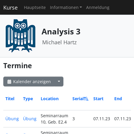
Kurse
Hauptseite
Informationen
Anmeldung
Analysis 3
Michael Hartz
Termine
Kalender anzeigen
Titel
Type
Location
Serial
Start
End
Seminarraum
Übung
Übung
3
07.11.23
07.11.23
10, Geb. E2.4
Seminarraum