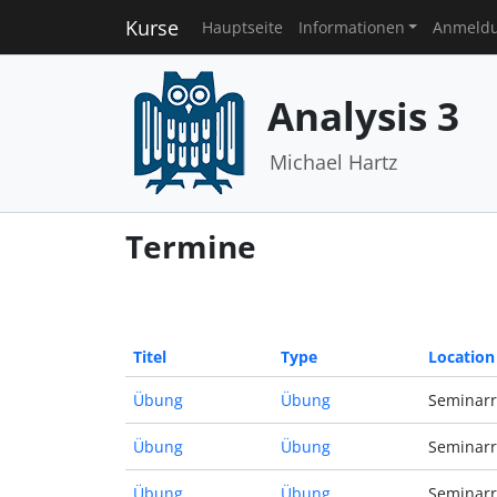
Kurse
Hauptseite
Informationen
Anmeld
Analysis 3
Michael Hartz
Termine
Titel
Type
Location
Übung
Übung
Seminarr
Übung
Übung
Seminarr
Übung
Übung
Seminarr