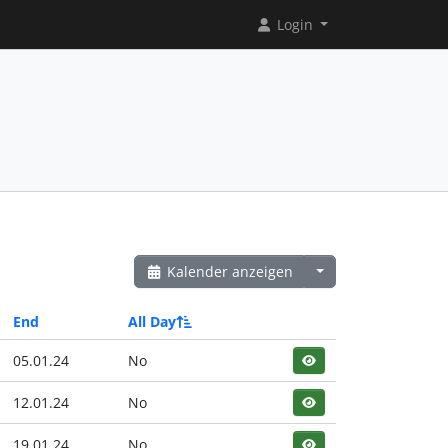
Login
Kalender anzeigen
End
All Day
05.01.24
No
12.01.24
No
19.01.24
No