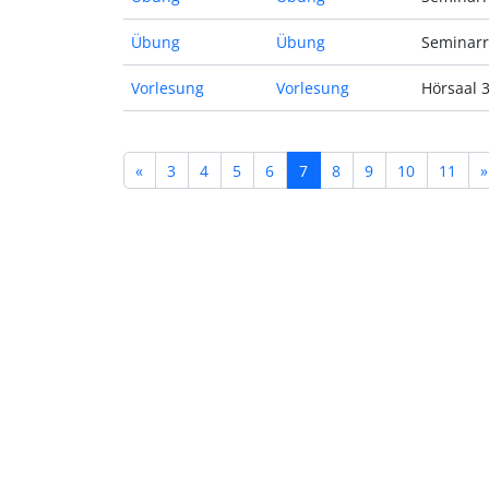
Übung
Übung
Seminarr
Vorlesung
Vorlesung
Hörsaal 
«
3
4
5
6
7
8
9
10
11
»