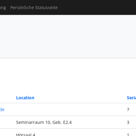
ung
Persönliche Statusseite
Location
Seri
de
7
Seminarraum 10, Geb. E2.4
3
Hörsaal 4
1