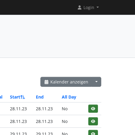
Login
Kalender anzeigen
al
Start
End
All Day
28.11.23
28.11.23
No
28.11.23
28.11.23
No
29.11.23
29.11.23
No