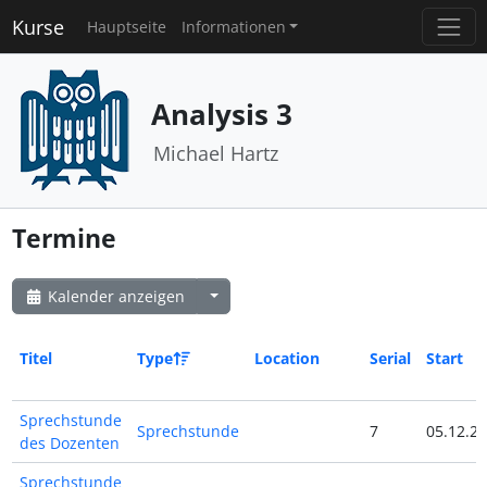
Kurse
Hauptseite
Informationen
Analysis 3
Michael Hartz
Termine
Kalender anzeigen
Titel
Type
Location
Serial
Start
Sprechstunde
Sprechstunde
7
05.12.23
des Dozenten
Sprechstunde