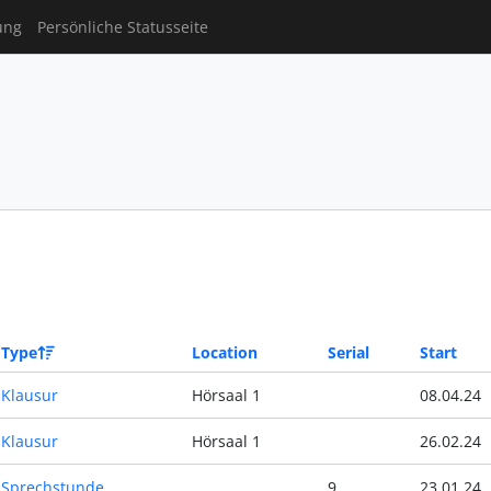
ung
Persönliche Statusseite
Type
Location
Serial
Start
Klausur
Hörsaal 1
08.04.24
Klausur
Hörsaal 1
26.02.24
Sprechstunde
9
23.01.24