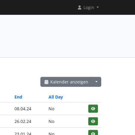
Login
Kalender anzeigen
End
All Day
08.04.24
No
26.02.24
No
23.01.24
No