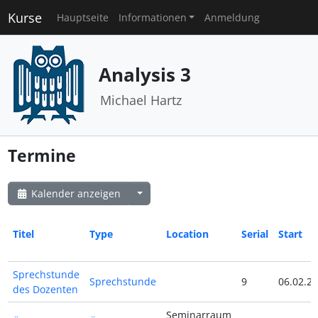
Kurse
Hauptseite
Informationen
Anmeldung
Analysis 3
Michael Hartz
Termine
Kalender anzeigen
Titel
Type
Location
Serial
Start
Sprechstunde
Sprechstunde
9
06.02.24
des Dozenten
Seminarraum