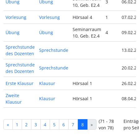
Übung
Übung
3
06.02.24
10, Geb. E2.4
Vorlesung
Vorlesung
Hörsaal 4
1
07.02.24
Seminarraum
Übung
Übung
4
09.02.24
10, Geb. E2.4
Sprechstunde
Sprechstunde
13.02.24
des Dozenten
Sprechstunde
Sprechstunde
20.02.24
des Dozenten
Erste Klausur
Klausur
Hörsaal 1
26.02.24
Zweite
Klausur
Hörsaal 1
08.04.24
Klausur
(71 - 78
Einträg
«
1
2
3
4
5
6
7
8
»
von 78)
pro Sei