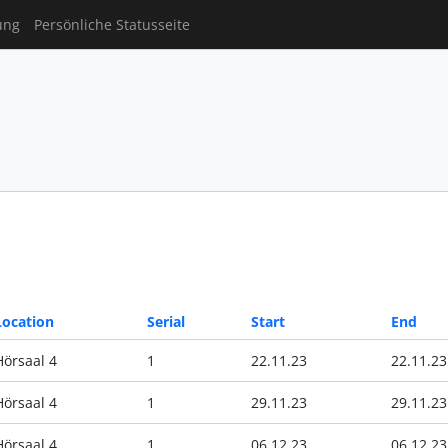
ung
Persönliche Statusseite
Location
Serial
Start
End
Hörsaal 4
1
22.11.23
22.11.23
Hörsaal 4
1
29.11.23
29.11.23
Hörsaal 4
1
06.12.23
06.12.23