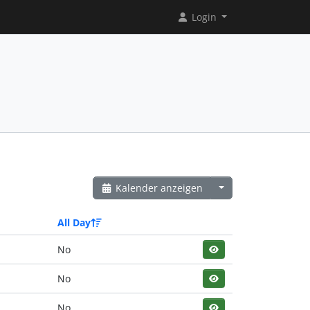
Login
Kalender anzeigen
All Day
No
No
No