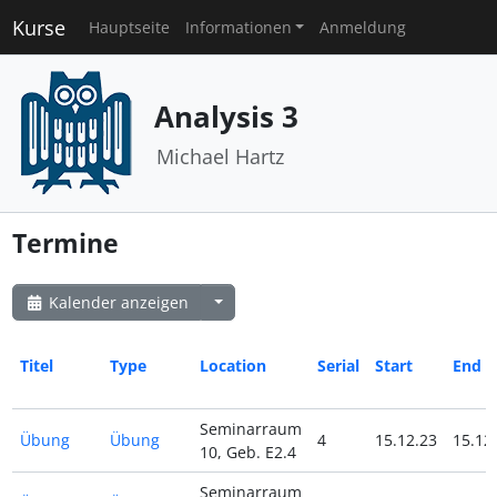
Kurse
Hauptseite
Informationen
Anmeldung
Analysis 3
Michael Hartz
Termine
Kalender anzeigen
Titel
Type
Location
Serial
Start
End
Seminarraum
Übung
Übung
4
15.12.23
15.12
10, Geb. E2.4
Seminarraum