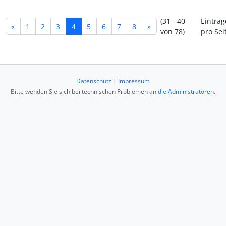
(31 - 40
Einträg
«
1
2
3
4
5
6
7
8
»
von 78)
pro Sei
Datenschutz
|
Impressum
Bitte wenden Sie sich bei technischen Problemen an
die Administratoren
.