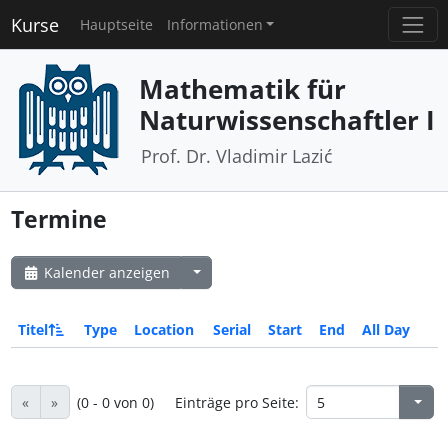
Kurse
Hauptseite
Informationen
Mathematik für
Naturwissenschaftler I
Prof. Dr. Vladimir Lazić
Termine
Kalender anzeigen
Titel
Type
Location
Serial
Start
End
All Day
«
»
(0 - 0 von 0)
Einträge pro Seite: