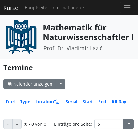
Kurse
Hauptseite
Informationen
Mathematik für
Naturwissenschaftler I
Prof. Dr. Vladimir Lazić
Termine
Kalender anzeigen
Titel
Type
Location
Serial
Start
End
All Day
«
»
(0 - 0 von 0)
Einträge pro Seite: