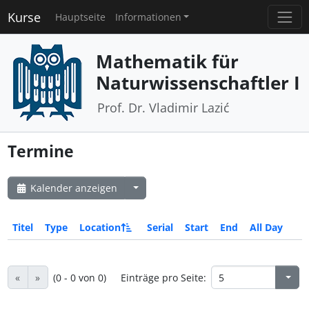
Kurse
Hauptseite
Informationen
Mathematik für
Naturwissenschaftler I
Prof. Dr. Vladimir Lazić
Termine
Kalender anzeigen
Titel
Type
Location
Serial
Start
End
All Day
«
»
(0 - 0 von 0)
Einträge pro Seite: